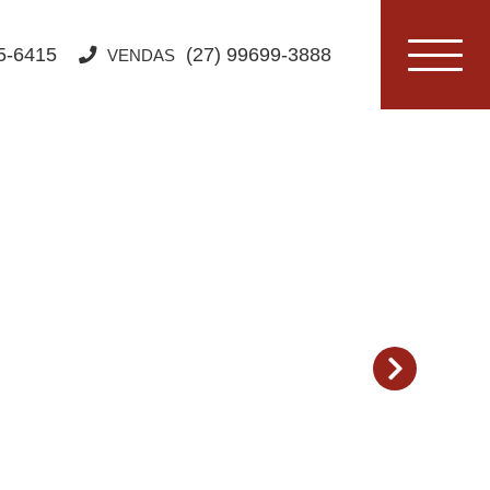
Toggle
5-6415
(27) 99699-3888
VENDAS
navigat