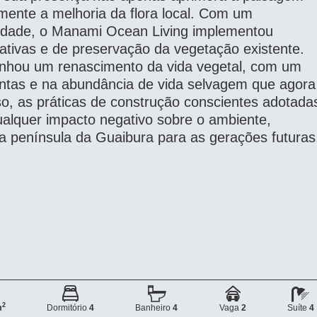
ente a melhoria da flora local. Com um
lidade, o Manami Ocean Living implementou
ativas e de preservação da vegetação existente.
unhou um renascimento da vida vegetal, com um
antas e na abundância de vida selvagem que agora
o, as práticas de construção conscientes adotada
lquer impacto negativo sobre o ambiente,
a península da Guaibura para as gerações futuras
2
m
Dormitório
4
Banheiro
4
Vaga
2
Suíte
4