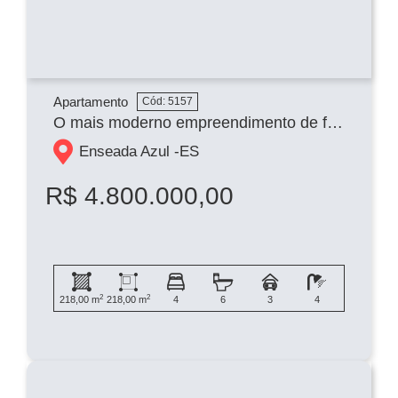
Apartamento
Cód: 5157
O mais moderno empreendimento de frente para Praia da BACUTIA, COM 4 SUITES , 3 VAGAS E LAZER COMPLETO
Enseada Azul -
ES
R$ 4.800.000,00
2
2
218,00 m
218,00 m
4
6
3
4