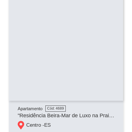
Apartamento
Cód: 4689
"Residência Beira-Mar de Luxo na Praia das Castanheiras: Apartamento de 250m² com Suítes e Vista Oceânica Privilegiada"
Centro -
ES