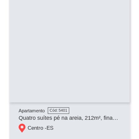
Apartamento
Cód: 5401
Quatro suítes pé na areia, 212m², finamente mobiliado e decorado, duas vagas de garagem, prédio com acesso direto à praia.
Centro -
ES